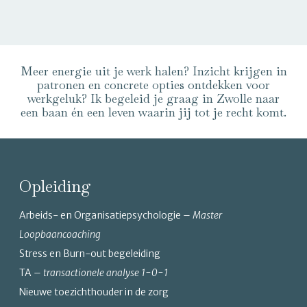
Meer energie uit je werk halen? Inzicht krijgen in
patronen en concrete opties ontdekken voor
werkgeluk? Ik begeleid je graag in Zwolle naar
een baan én een leven waarin jij tot je recht komt.
Opleiding
Arbeids- en Organisatiepsychologie –
Master
Loopbaancoaching
Stress en Burn-out begeleiding
TA –
transactionele analyse 1-0-1
Nieuwe toezichthouder in de zorg