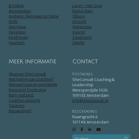
& Online
Laren - Het Gooi
Amsterdam
Rotterdam
Arnhem, Nijmegen & Online
Tilburg
Delft
Utrecht
Den Haag
Vinkeveen
Deventer
Voorst
Eindhoven
Zandvoort
Haarlem
Zwolle
Meer informatie
Contact
Waarom SheConsult
Postadres
Wat heb je aan coaching?
SheConsult Coaching &
Nieuwe baan en werkgeluk
Leadership
Imposter Syndrome
Weesperzijde 1026
Burn-out test
1091 EE Amsterdam
Coaches gezocht
info@sheconsult.nl
Tarieven
Nieuwsbrief
Bezoekadres
Raamgracht 6
1011 KK Amsterdam