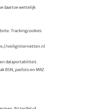
we daartoe wettelijk
bsite. Trackingcookies
ps://veiliginternetten.nl
en dataportabiliteit.
aak BSN, pasfoto en MRZ
men. Bij twijfel of