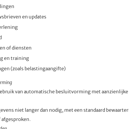
alingen
wsbrieven en updates
erlening
d
en of diensten
g en training
ngen (zoals belastingaangifte)
orming
ebruik van automatische besluitvorming met aanzienlijke
ens niet langer dan nodig, met een standaard bewaartermij
f afgesproken.
rden