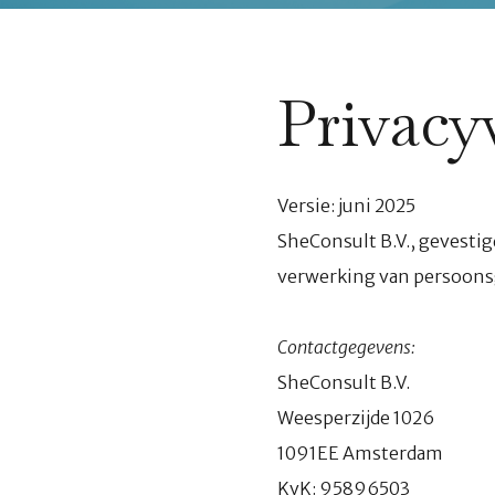
Privacy
Versie: juni 2025
SheConsult B.V., gevesti
verwerking van persoonsg
Contactgegevens:
SheConsult B.V.
Weesperzijde 1026
1091EE Amsterdam
KvK: 95896503