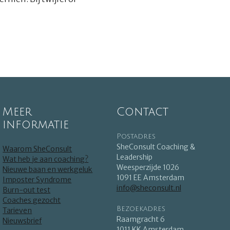
Meer
Contact
informatie
Postadres
SheConsult Coaching &
Waarom SheConsult
Leadership
Wat heb je aan coaching?
Weesperzijde 1026
Nieuwe baan en werkgeluk
1091 EE Amsterdam
Imposter Syndrome
info@sheconsult.nl
Burn-out test
Coaches gezocht
Bezoekadres
Tarieven
Raamgracht 6
Nieuwsbrief
1011 KK Amsterdam