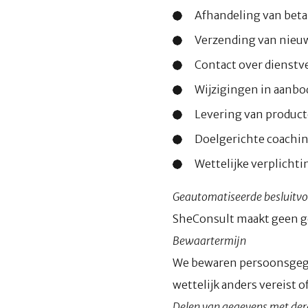
Afhandeling van bet
Verzending van nieu
Contact over dienstv
Wijzigingen in aanbo
Levering van product
Doelgerichte coachin
Wettelijke verplichti
Geautomatiseerde besluitv
SheConsult maakt geen g
Bewaartermijn
We bewaren persoonsgegev
wettelijk anders vereist o
Delen van gegevens met de