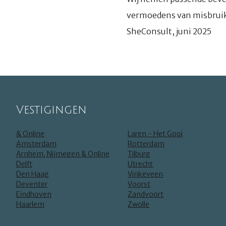
vermoedens van misbruik
SheConsult, juni 2025
Vestigingen
& Online
Laren - Het Gooi
Amsterdam
Rotterdam
Arnhem, Nijmegen & Online
Tilburg
Delft
Utrecht
Den Haag
Vinkeveen
Deventer
Voorst
Eindhoven
Zandvoort
Haarlem
Zwolle