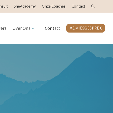
nsult
SheAcademy
Onze Coaches
Contact
ers
Over Ons
Contact
Adviesgesprek