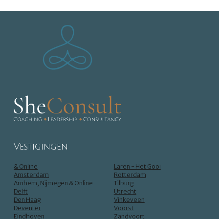
Vestigingen
& Online
Laren - Het Gooi
Amsterdam
Rotterdam
Arnhem, Nijmegen & Online
Tilburg
Delft
Utrecht
Den Haag
Vinkeveen
Deventer
Voorst
Eindhoven
Zandvoort