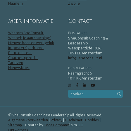
Haarlem
Zwolle
Meer informatie
Contact
Waarom SheConsult
Postadres
Wat heb je aan coaching?
SheConsult Coaching &
Nieuwe baan en werkgeluk
Leadership
Imposter Syndrome
Weesperzijde 1026
Burn-out test
1091 EE Amsterdam
Coaches gezocht
info@sheconsult.nl
Tarieven
Nieuwsbrief
Bezoekadres
Raamgracht 6
1011 KK Amsterdam
© SheConsult Coaching & Leadership All Rights Reserved.
Algemene Voorwaarden
|
Privacy
|
Disclaimer
|
Cookies
|
Sitemap
- Created by
Code Company
i.s.m.
Juli
Ontwerpers